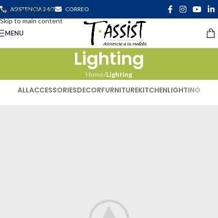
ASISTENCIA 24/7
CORREO
Skip to navigation
Skip to main content
MENU
Lighting
Home
/
Lighting
ALL
ACCESSORIES
DECOR
FURNITURE
KITCHEN
LIGHTING