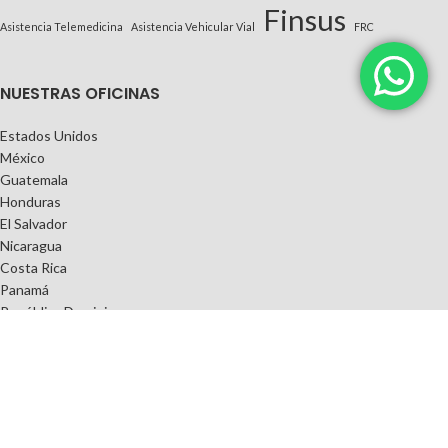
Finsus
Asistencia Telemedicina
Asistencia Vehicular Vial
FRC
NUESTRAS OFICINAS
Estados Unidos
México
Guatemala
Honduras
El Salvador
Nicaragua
Costa Rica
Panamá
República Dominicana
ENLACES DE INTERÉS
Política de Privacidad
Términos y Condiciones
Preguntas Frecuentes