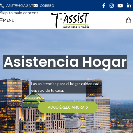
ASISTENCIA 24/7
CORREO
Skip to navigation
Skip to main content
MENU
Asistencia Hogar
Las asistencias para el hogar cuidan cada
espacio de tu casa.
ADQUIÉRELO AHORA