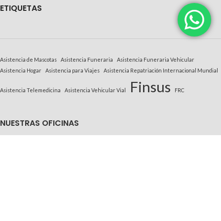
E
TIQUETAS
Asistencia de Mascotas
Asistencia Funeraria
Asistencia Funeraria Vehicular
Asistencia Hogar
Asistencia para Viajes
Asistencia Repatriación Internacional Mundial
Finsus
Asistencia Telemedicina
Asistencia Vehicular Vial
FRC
NUESTRAS OFICINAS
Estados Unidos
México
Guatemala
Honduras
El Salvador
Nicaragua
Costa Rica
Panamá