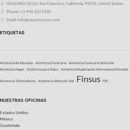
HOLDING: EEUU, San Francisco, California, 94102, United States
Phone: +1 954 237 1535
Email: info@teasistocorp.com
E
TIQUETAS
Asistencia de Mascotas
Asistencia Funeraria
Asistencia Funeraria Vehicular
Asistencia Hogar
Asistencia para Viajes
Asistencia Repatriación Internacional Mundial
Finsus
Asistencia Telemedicina
Asistencia Vehicular Vial
FRC
NUESTRAS OFICINAS
Estados Unidos
México
Guatemala