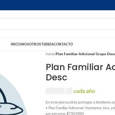
INICIO
NOSOTROS
TIENDA
CONTACTO
Inicio
/
Plan Familiar Adicional Grupo Des
Plan Familiar A
Desc
USD
35.60
cada año
En este plan podrás proteger a familiares ad
• Plan Familiar Adicional: Hermanos, tíos, s
por persona: $730 MXN