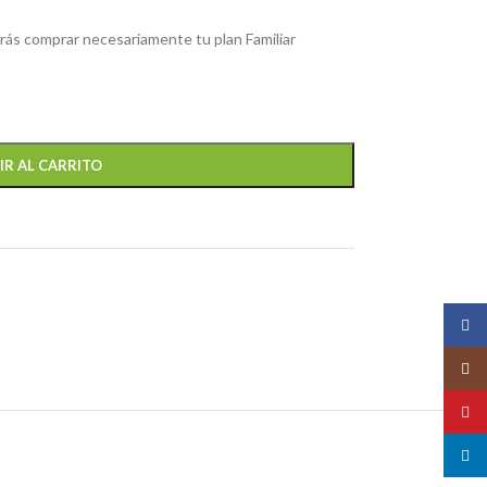
berás comprar necesariamente tu plan Familiar
IR AL CARRITO
Face
Insta
YouT
linked