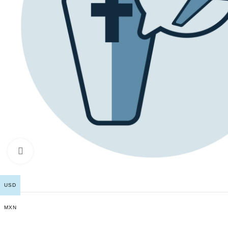
Click to enlarge
USD
MXN