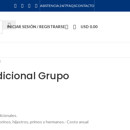
ASISTENCIA 24/7
FAQS
CONTACTO
INICIAR SESIÓN / REGISTRARSE
USD
0.00
c
dicional Grupo
icionales.
obrinos, hijastros, primos y hermanos.- Costo anual