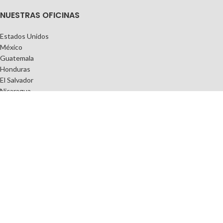
NUESTRAS OFICINAS
Estados Unidos
México
Guatemala
Honduras
El Salvador
Nicaragua
Costa Rica
Panamá
República Dominicana
ENLACES DE INTERÉS
Política de Privacidad
Términos y Condiciones
Preguntas Frecuentes
Contacto
Tienda en Línea
Copyright
2021.
T-ASSIS-T®
| Todos los Derechos Reservados