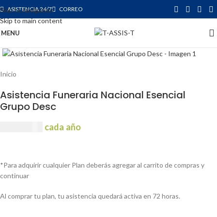
ASISTENCIA 24/7
CORREO
Skip to navigation
Skip to main content
MENU
Click to enlarge
Inicio
Asistencia Funeraria Nacional Esencial
Grupo Desc
USD
19.00
cada año
*Para adquirir cualquier Plan deberás agregar al carrito de compras y
continuar
Al comprar tu plan, tu asistencia quedará activa en 72 horas.