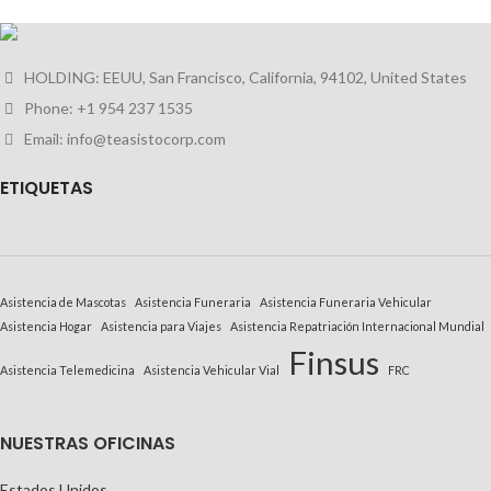
HOLDING: EEUU, San Francisco, California, 94102, United States
Phone: +1 954 237 1535
Email: info@teasistocorp.com
E
TIQUETAS
Asistencia de Mascotas
Asistencia Funeraria
Asistencia Funeraria Vehicular
Asistencia Hogar
Asistencia para Viajes
Asistencia Repatriación Internacional Mundial
Finsus
Asistencia Telemedicina
Asistencia Vehicular Vial
FRC
NUESTRAS OFICINAS
Estados Unidos