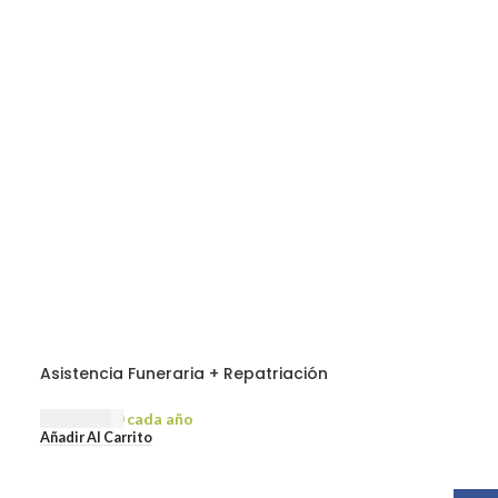
Asistencia Funeraria + Repatriación
Internacional Mundial
USD
285.00
cada año
Añadir Al Carrito