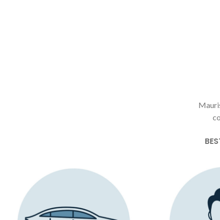
Mauris
co
BES