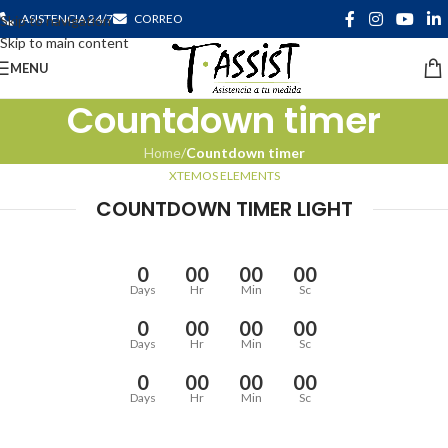
ASISTENCIA 24/7
CORREO
Skip to navigation
Skip to main content
MENU
Countdown timer
Home
/
Countdown timer
XTEMOS ELEMENTS
COUNTDOWN TIMER LIGHT
0
00
00
00
Days
Hr
Min
Sc
0
00
00
00
Days
Hr
Min
Sc
0
00
00
00
Days
Hr
Min
Sc