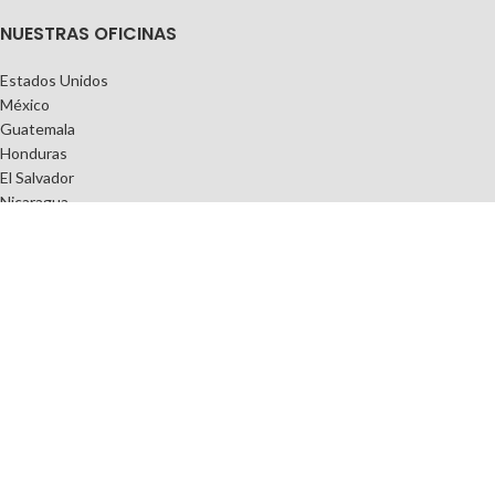
NUESTRAS OFICINAS
Estados Unidos
México
Guatemala
Honduras
El Salvador
Nicaragua
Costa Rica
Panamá
República Dominicana
ENLACES DE INTERÉS
Política de Privacidad
Términos y Condiciones
Preguntas Frecuentes
Contacto
Tienda en Línea
Copyright
2021.
T-ASSIS-T®
| Todos los Derechos Reservados