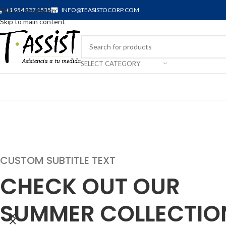
Skip to navigation
+1 954 237 1535
INFO@TEASISTOCORP.COM
Skip to main content
SELECT CATEGORY
CUSTOM SUBTITLE TEXT
CHECK OUT OUR
SUMMER COLLECTIO