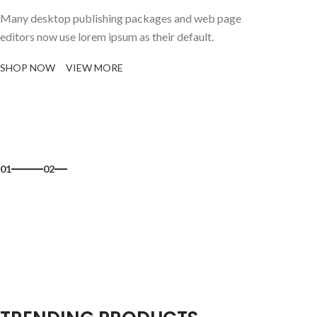
Many desktop publishing packages and web page
editors now use lorem ipsum as their default.
SHOP NOW
VIEW MORE
01
02